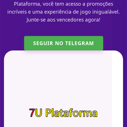
Plataforma, você tem acesso a promoções
incríveis e uma experiência de jogo inigualável.
Junte-se aos vencedores agora!
SEGUIR NO TELEGRAM