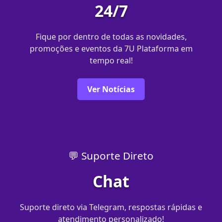
24/7
Fique por dentro de todas as novidades,
promoções e eventos da 7U Plataforma em
tempo real!
Ver Notícias
💬 Suporte Direto
Chat
Suporte direto via Telegram, respostas rápidas e
atendimento personalizado!