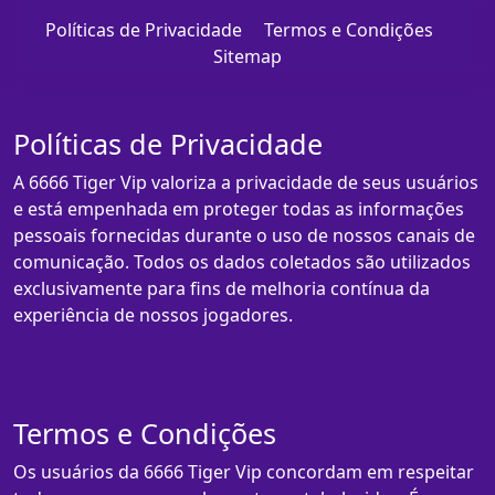
Políticas de Privacidade
Termos e Condições
Sitemap
Políticas de Privacidade
A 6666 Tiger Vip valoriza a privacidade de seus usuários
e está empenhada em proteger todas as informações
pessoais fornecidas durante o uso de nossos canais de
comunicação. Todos os dados coletados são utilizados
exclusivamente para fins de melhoria contínua da
experiência de nossos jogadores.
Termos e Condições
Os usuários da 6666 Tiger Vip concordam em respeitar