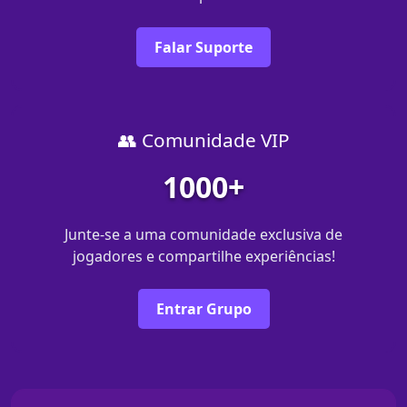
Falar Suporte
👥 Comunidade VIP
1000+
Junte-se a uma comunidade exclusiva de
jogadores e compartilhe experiências!
Entrar Grupo