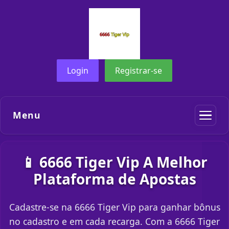
Login
Registrar-se
Menu
📱 6666 Tiger Vip A Melhor
Plataforma de Apostas
Cadastre-se na 6666 Tiger Vip para ganhar bônus
no cadastro e em cada recarga. Com a 6666 Tiger