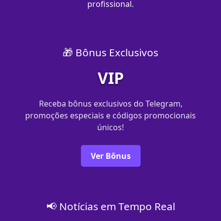
profissional.
🎁 Bônus Exclusivos
VIP
Receba bônus exclusivos do Telegram,
promoções especiais e códigos promocionais
únicos!
Ver Bônus
📢 Notícias em Tempo Real